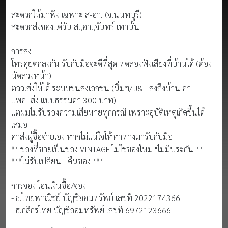
สะดวกให้มาฟัง เฉพาะ ส-อา. (จ.นนทบุรี)
สะดวกส่งของแค่วัน ส.,อา.,จันทร์ เท่านั้น
การส่ง
โทรคุยตกลงกัน รับกับมือจะดีที่สุด ทดลองฟังเสียงที่บ้านได้ (ต้อง
นัดล่วงหน้า)
ตจว.ส่งให้ได้ ระบบขนส่งเอกชน (นิ่มฯ/ J&T ส่งถึงบ้าน ค่า
แพค+ส่ง แบบธรรมดา 300 บาท)
แต่ผมไม่รับรองความเสียหายทุกกรณี เพราะอุบัติเหตุเกิดขึ้นได้
เสมอ
ค่าส่งผู้ซื้อจ่ายเอง หากไม่แน่ใจให้หาทางมารับกับมือ
** ของที่ขายเป็นของ VINTAGE ไม่ใช่ของใหม่ "ไม่มีประกัน"**
***ไม่รับเปลี่ยน - คืนของ ***
การจอง โอนเงินซื้อ/จอง
- ธ.ไทยพาณิชย์ บัญชีออมทรัพย์ เลขที่ 2022174366
- ธ.กสิกรไทย บัญชีออมทรัพย์ เลขที่ 6972123666