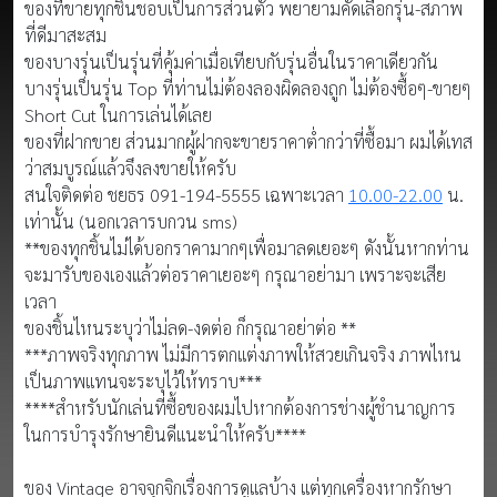
ของที่ขายทุกชิ้นชอบเป็นการส่วนตัว พยายามคัดเลือกรุ่น-สภาพ
ที่ดีมาสะสม
ของบางรุ่นเป็นรุ่นที่คุ้มค่าเมื่อเทียบกับรุ่นอื่นในราคาเดียวกัน
บางรุ่นเป็นรุ่น Top ที่ท่านไม่ต้องลองผิดลองถูก ไม่ต้องซื้อๆ-ขายๆ
Short Cut ในการเล่นได้เลย
ของที่ฝากขาย ส่วนมากผู้ฝากจะขายราคาต่ำกว่าที่ซื้อมา ผมได้เทส
ว่าสมบูรณ์แล้วจึงลงขายให้ครับ
สนใจติดต่อ ชยธร 091-194-5555 เฉพาะเวลา
10.00-22.00
น.
เท่านั้น (นอกเวลารบกวน sms)
**ของทุกชิ้นไม่ได้บอกราคามากๆเพื่อมาลดเยอะๆ ดังนั้นหากท่าน
จะมารับของเองแล้วต่อราคาเยอะๆ กรุณาอย่ามา เพราะจะเสีย
เวลา
ของชิ้นไหนระบุว่าไม่ลด-งดต่อ ก็กรุณาอย่าต่อ **
***ภาพจริงทุกภาพ ไม่มีการตกแต่งภาพให้สวยเกินจริง ภาพไหน
เป็นภาพแทนจะระบุไว้ให้ทราบ***
****สำหรับนักเล่นที่ซื้อของผมไปหากต้องการช่างผู้ชำนาญการ
ในการบำรุงรักษายินดีแนะนำให้ครับ****
ของ Vintage อาจจุกจิกเรื่องการดูแลบ้าง แต่ทุกเครื่องหากรักษา