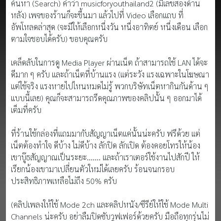
ค้นหา (Search) คำว่า musicforyouthailand2 (มีเลขสองด้าน
หลัง) เพจของร้านก็จะขึ้นมา แล้วไปที่ Video เลือกแถบ ที่
อัพโหลดล่าสุด (จะมีให้เลือกหนึ่งวัน หนึ่งอาทิตย์ หนึ่งเดือน เลือก
ตามใจชอบได้ครับ) ขอบคุณครับ
เคล็ดลับในการดู Media Player ผ่านเน็ต ถ้าสามารถใช้ LAN ได้จะ
ดีมาก ๆ ครับ และถ้าเน็ตที่บ้านแรง (แต่ระวัง แรงเฉพาะในโฆษณา
แต่ใช้จริง แรงหายไปไหนหมดไม่รู้ พวกบริษัทเน็ตหากินกันด้าน ๆ
แบบนี้เลย) คุณก็จะสามารถรีดคุณภาพของคลิปนั้น ๆ ออกมาได้
เต็มที่ครับ
ที่ร้านใช้กล่องที่แถมมากับสัญญาเน็ตแค่นั้นน่ะครับ ฟรีด้วย แต่
เน็ตต้องทำใจ ดีบ้าง ไม่ดีบ้าง ลักปิด ลักเปิด ต้องคอยโทรให้น้อง
เขาบู๊ธสัญญาณเป็นระยะ....... และถ้าเราเตอร์ใช้งานไปสักปี ให้
เรียกน้องเขามาเปลี่ยนตัวใหม่ได้เลยครับ ร้อนจนกรอบ
ประสิทธิภาพเหลือไม่ถึง 50% ครับ
(คลิปเพลงให้ใช้ Mode 2ch และคลิปหนัง/ซีรีย์ให้ใช้ Mode Multi
Channels น่ะครับ อย่าลืมปิดซับวูฟเฟอร์ด้วยครับ มือถือทุกรุ่นไม่