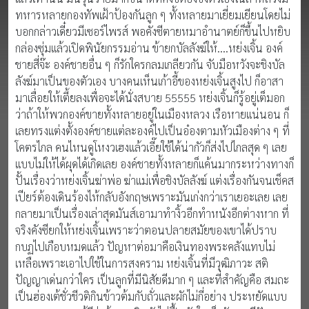
ทหารหลายกองทัพเฝ้าป้องกันลูก ๆ ทั้งหลายมาเยี่ยมเยียนโดยไม่
บอกกล่าวเดี๋ยวมีเซอร์ไพรส์ พอคังซีตายหมาอำนาตย์ก็ขึ้นไปหยิบ
กล่องซุ่มแล้วเปิดพินัยกรรมอ่าน ข้ายกบัลลังฆ์ให้....หย่งเจิ้น องค์
ชายสี่จ๊ะ องค์ชายอื่น ๆ ก็รักใครกลมเกลียวกัน จับมือหวังจะชิงบัล
ลังฆ์มาเป็นของตัวเอง บางคนเห็นเก้าอี้ของหย่งเจิ้นสูงไป ก็อาสา
มาเลื่อยให้เตี้ยลงเพื่อจะได้นั่งสบาย 55555 หย่งเจิ้นก็รู้อยู่เต็มอก
ว่าถ้าให้พวกองค์ขายทั้งหลายอยู่ในเมืองหลวง เรือหายแน่นอน ก็
เลยทรงแต่งตั้งองค์ชายแต่ละองค์ไปเป็นอ๋องตามหัวเมืองต่าง ๆ ที่
โคตรไกล คนไหนดูโหงวเฮงแล้วเอี๊ยใช้ได้น่ากัวก็ส่งไปไกลสุด ๆ เลย
แบบไม่ให้ได้ผุดได้เกิดเลย องค์ชายทั้งหลายก็แค้นมากระหว่างทางก็
ปั้นเรื่องว่าหย่งเจิ้นฆ่าพ่อ ฆ่าแม่เพื่อชิงบัลลังฆ์ แต่งเรื่องกันจนเช็คส
เปียร์ต้องเดินร้องไห้กลับอังกฤษเพราะมันเก่งกว่าเราเยอะเลย เลย
กลายมาเป็นเรื่องเล่าสุดมันส์เอามาทำงิ้วอีกทำหนังอีกต่างหาก ที่
จริงคังซียกให้หย่งเจิ้นเพราะว่าตอนปลายสมัยของเขาได้ปราบ
กบฏไปเกือบหมดแล้ว ปัญหาต่อมาคือเงินทองพระคลังแทบไม่
เหลือเพราะเอาไปใช้ในการสงคราม หย่งเจิ้นที่มีวุฒิภาวะ สติ
ปัญญาเด่นกว่าใคร เป็นลูกที่มีนิสัยดีมาก ๆ และที่สำคัญคือ สมถะ
เป็นฮ่องเต้ชั่วชีวติกินข้าวต้มกับถั่วและผักไม่กี่อย่าง ประหยัดแบบ