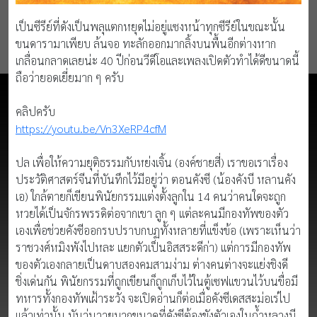
เป็นซีรีย์ที่ดังเป็นพลุแตกหยุดไม่อยู่แซงหน้าทุกซีรีย์ในขณะนั้น
ขนดารามาเพียบ ล้นจอ ทะลักออกมากลิ้งบนพื้นอีกต่างหาก
เกลื่อนกลาดเลยน่ะ 40 ปีก่อนวีดีโอและเพลงเปิดตัวทำได้ดีขนาดนี้
ถือว่ายอดเยี่ยมาก ๆ ครับ
คลิปครับ
https://youtu.be/Vn3XeRP4cfM
ปล เพื่อให้ความยุติธรรมกับหย่งเจิ้น (องค์ชายสี่) เราขอเราเรื่อง
ประวัติศาสตร์จีนที่บันทึกไว้มีอยู่ว่า ตอนคังซี (น้องคังบี หลานคัง
เอ) ใกล้ตายก็เขียนพินัยกรรมแต่งตั้งลูกใน 14 คนว่าคนใดจะถูก
หวยได้เป็นจักรพรรดิต่อจากเขา ลูก ๆ แต่ละคนมีกองทัพของตัว
เองเพื่อช่วยคังซีออกรบปราบกบฏทั้งหลายที่แข็งข้อ (เพราะเห็นว่า
ราชวงศ์หมิงพังไปหละ แยกตัวเป็นอิสสระดีก่า) แต่การมีกองทัพ
ของตัวเองกลายเป็นดาบสองคมสามง่าม ต่างคนต่างจะแย่งชิงดี
ชิ่งเด่นกัน พินัยกรรมที่ถูกเขียนก็ถูกเก็บไว้ในตู้เซฟแขวนไว้บนขื่อมี
ทหารทั้งกองทัพเฝ้าระวัง จะเปิดอ่านก็ต่อเมื่อคังซีเดสสะม่อเร่ไป
แล้วเท่านั้น มันวุ่นวายมากขนาดที่คังซีต้องขังตัวเองในถ้ำหลวงมี