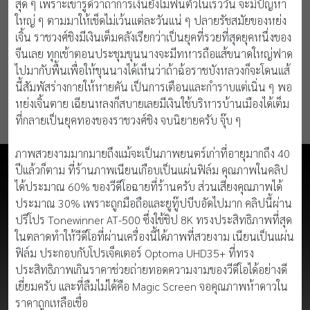
สุด ๆ เพราะเขารู้ดีว่าถ้าการเงินยังไม่ฟื้นตัวในเร็ววัน จะมีปัญหา
ใหญ่ ๆ ตามมาให้เช็ดไม่เว้นแต่ละวันแน่ ๆ ปลายรัชสมัยของหย่ง
เจิ้น ราชวงศ์ชิงมีเงินเต็มคลังเรียกว่าเป็นยุคที่รวยที่สุดยุคหนึ่งของ
จีนเลย ทุกเช้าตอนประชุมขุนนางจะมีทหารถือแส้ขนาดใหญ่ฟาด
ไปมากับพื้นเพื่อให้ขุนนางได้เห็นว่าถ้าฉ้อราชบังหลวงก็จะโดนแส้
นี้สัมพัสร่างกายให้หายคัน เป็นการเตือนและกำราบแต่เนิ่น ๆ พอ
หย่งเจิ้นตาย เฉียนหลงก็สบายเลยมีเงินใช้บริหารบ้านเมืองได้เต็ม
ที่กลายเป็นยุคทองของราชวงศ์ชิง จบนิยายครับ จุ๊บ ๆ
ภาพสวยงามมากมายถึงแม้จะเป็นภาพยนตร์เก่าที่อายุมากถึง 40
ปีแล้วก็ตาม ที่ร้านภาพเนียนเกือบเป็นแผ่นฟิล์ม คุณภาพในคลิป
ได้ประมาณ 60% ของวีดีโอฉายที่ร้านครับ ส่วนเสียงคุณภาพได้
ประมาณ 30% เพราะถูกมือถือและยูทู๊ปบีบอัดไปมาก คลิปนี้ผ่าน
ปรีโปร Tonewinner AT-500 ซึ่งใช้ชิป 8K ทรงประสิทธิภาพที่สุด
ในตลาดทำให้วีดีโอที่ผ่านเครื่องนี้ได้ภาพที่สวยงาม เนียนเป็นแผ่น
ฟิล์ม ประกอบกับโปรเจ็คเตอร์ Optoma UHD35+ ที่ทรง
ประสิทธิภาพเกินราคาช่วยถ่ายทอดความงามของวีดีโอได้อย่างดี
เยี่ยมครับ และที่ลืมไม่ได้คือ Magic Screen จอคุณภาพห้าดาวใน
ราคาถูกเหลือเชื่อ