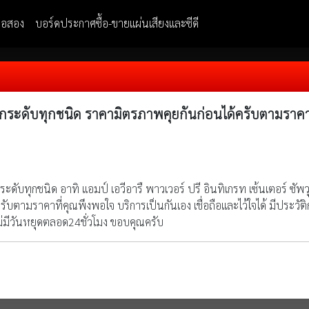
มือสอง
บอร์ดประกาศซื้อ-ขายแผ่นเสียงและซีดี
 ทุกระดับทุกชนิด ราคามิตรภาพคุยกันก่อนได้ครับตามราคาท
ระดับทุกชนิด อาทิ แอมป์ เอวีอารื พาวเวอร์ ปรี อินทิเกรท เซ้นเตอร์ ซัพวุฟ
ับตามราคาที่คุณพึงพอใจ บริการเป็นกันเอง เชื่อถือและไว้ใจได้ มีประวัติกา
มีวันหยุดตลอด24ชั่วโมง ขอบคุณครับ