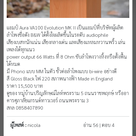
แอมป์ Aura VA100 Evolution MK II เป็นแอมป์ที่บริษัทผู้ผลิต
ลำโพงชื่อดัง B&W ได้ตั้งใจผลิตขึ้นในระดับ audiophile
เสียงเบสหนักแน่น เสียงกลางเด่น และเสียงแหลมหวานพริ้ว เล่น
เพลงได้ทุกแนว
power output 66 Watts ที่ 8 Ohm ขับลำโพงวางหิ้งหรือตั้งพื้น
ได้หมด
มี Phono แบบ MM ในตัว ขั้วต่อลำโพงแบบ bi-wire อย่างดี
สี Gloss Black ไฟ 220 สภาพนางฟ้า Made in England
ราคา 15,500 บาท
ดูของ หมู่บ้านปริญลักษณ์ไลท์พระราม 5 ถนนราชพฤกษ์ หรืออา
คารศุภาลัยแกรนด์ทาวเวอร์ ถนนพระราม 3
สกล 0858407890
ผู้โพสต์ :
nicola
อ่าน 56 | ตอบ 4