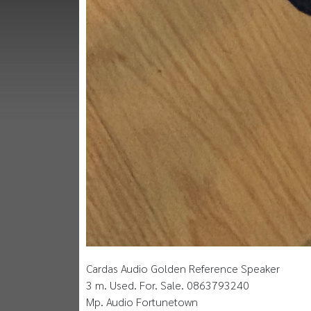
Cardas Audio Golden Reference Speaker
3 m. Used. For. Sale. 0863793240
Mp. Audio Fortunetown