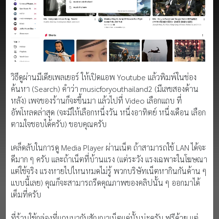
วิธีดูผ่านมีเดียเพลเยอร์ ให้เปิดแอพ Youtube แล้วพิมพ์ในช่อง
ค้นหา (Search) คำว่า musicforyouthailand2 (มีเลขสองด้าน
หลัง) เพจของร้านก็จะขึ้นมา แล้วไปที่ Video เลือกแถบ ที่
อัพโหลดล่าสุด (จะมีให้เลือกหนึ่งวัน หนึ่งอาทิตย์ หนึ่งเดือน เลือก
ตามใจชอบได้ครับ) ขอบคุณครับ
เคล็ดลับในการดู Media Player ผ่านเน็ต ถ้าสามารถใช้ LAN ได้จะ
ดีมาก ๆ ครับ และถ้าเน็ตที่บ้านแรง (แต่ระวัง แรงเฉพาะในโฆษณา
แต่ใช้จริง แรงหายไปไหนหมดไม่รู้ พวกบริษัทเน็ตหากินกันด้าน ๆ
แบบนี้เลย) คุณก็จะสามารถรีดคุณภาพของคลิปนั้น ๆ ออกมาได้
เต็มที่ครับ
ที่ร้านใช้กล่องที่แถมมากับสัญญาเน็ตแค่นั้นน่ะครับ ฟรีด้วย แต่