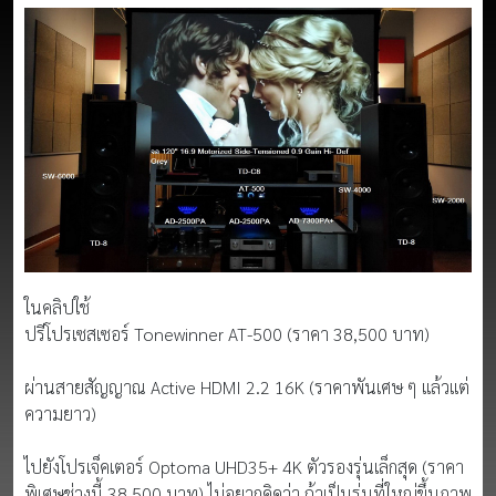
ในคลิปใช้
ปรีโปรเซสเซอร์ Tonewinner AT-500 (ราคา 38,500 บาท)
ผ่านสายสัญญาณ Active HDMI 2.2 16K (ราคาพันเศษ ๆ แล้วแต่
ความยาว)
ไปยังโปรเจ็คเตอร์ Optoma UHD35+ 4K ตัวรองรุ่นเล็กสุด (ราคา
พิเศษช่วงนี้ 38,500 บาท) ไม่อยากคิดว่า ถ้าเป็นรุ่นที่ใหญ่ขึ้นภาพ