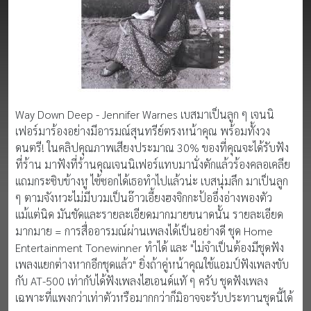
Way Down Deep - Jennifer Warnes เบสมาเป็นลูก ๆ เจนนิ
เฟอร์มาร้องอย่างมีอารมณ์สุนทรีย์ตรงหน้าคุณ พร้อมทั้งวง
ดนตรี! ในคลิปคุณภาพเสียงประมาณ 30% ของที่คุณจะได้รับฟัง
ที่ร้าน มาฟังที่ร้านคุณเจนนิเฟอร์แทบมานั่งตักแล้วร้องคลอเคลีย
แถมกระซิบข้างหู ไซ้ซอกได้เธอทำไปแล้วน่ะ เบสนุ่มลึก มาเป็นลูก
ๆ ตามจังหวะไม่มีบวมเป็นอ๊าวเอี้ยงฮงจิกกะป้ออึ่งอ่างพองตัว
แม้แต่นิด มันชัดและรายละเอียดมากมายขนาดนั้น รายละเอียด
มากมาย = การสื่ออารมณ์ผ่านเพลงได้เป็นอย่างดี ชุด Home
Entertainment Tonewinner ทำได้ และ "ไม่จำเป็นต้องมีชุดฟัง
เพลงแยกต่างหากอีกชุดแล้ว" ยิ่งถ้าคู่หน้าคุณใช้แอมป์ฟังเพลงขับ
กับ AT-500 เท่ากับได้ฟังเพลงไฮเอนด์แทั ๆ ครับ ชุดฟังเพลง
เฉพาะที่แพงกว่าเท่าตัวหรือมากกว่าก็มิอาจจะรับประทานชุดนี้ได้