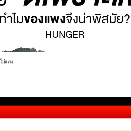
..ไม่แพง