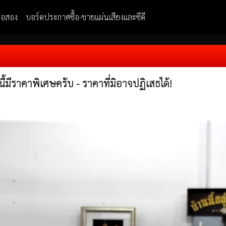
มือสอง
บอร์ดประกาศซื้อ-ขายแผ่นเสียงและซีดี
้มีราคาพิเศษครับ - ราคาที่มิอาจปฏิเสธได้!