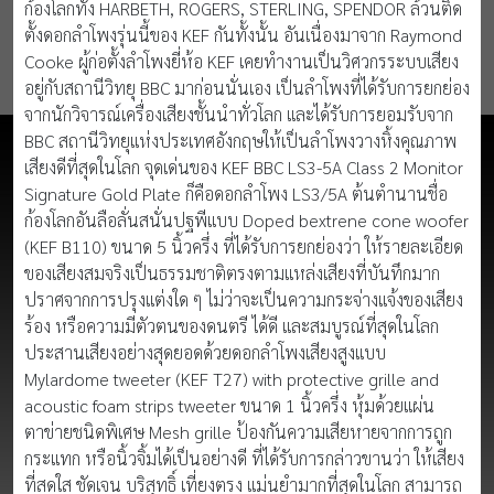
ก้องโลกทั้ง HARBETH, ROGERS, STERLING, SPENDOR ล้วนติด
ตั้งดอกลำโพงรุ่นนี้ของ KEF กันทั้งนั้น อันเนื่องมาจาก Raymond
Cooke ผู้ก่อตั้งลำโพงยี่ห้อ KEF เคยทำงานเป็นวิศวกรระบบเสียง
อยู่กับสถานีวิทยุ BBC มาก่อนนั่นเอง เป็นลำโพงที่ได้รับการยกย่อง
จากนักวิจารณ์เครื่องเสียงชั้นนำทั่วโลก และได้รับการยอมรับจาก
BBC สถานีวิทยุแห่งประเทศอังกฤษให้เป็นลำโพงวางหิ้งคุณภาพ
เสียงดีที่สุดในโลก จุดเด่นของ KEF BBC LS3-5A Class 2 Monitor
Signature Gold Plate ก็คือดอกลำโพง LS3/5A ต้นตำนานชื่อ
ก้องโลกอันลือลั่นสนั่นปฐพีแบบ Doped bextrene cone woofer
(KEF B110) ขนาด 5 นิ้วครึ่ง ที่ได้รับการยกย่องว่า ให้รายละเอียด
ของเสียงสมจริงเป็นธรรมชาติตรงตามแหล่งเสียงที่บันทึกมาก
ปราศจากการปรุงแต่งใด ๆ ไม่ว่าจะเป็นความกระจ่างแจ้งของเสียง
ร้อง หรือความมีตัวตนของดนตรี ได้ดี และสมบูรณ์ที่สุดในโลก
ประสานเสียงอย่างสุดยอดด้วยดอกลำโพงเสียงสูงแบบ
Mylardome tweeter (KEF T27) with protective grille and
acoustic foam strips tweeter ขนาด 1 นิ้วครึ่ง หุ้มด้วยแผ่น
ตาข่ายชนิดพิเศษ Mesh grille ป้องกันความเสียหายจากการถูก
กระแทก หรือนิ้วจิ้มได้เป็นอย่างดี ที่ได้รับการกล่าวขานว่า ให้เสียง
ที่สดใส ชัดเจน บริสุทธิ์ เที่ยงตรง แม่นยำมากที่สุดในโลก สามารถ