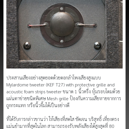
ประสานเสียงอย่างสุดยอดด้วยดอกลำโพงเสียงสูงแบบ
Mylardome tweeter (KEF T27) with protective grille and
acoustic foam strips tweeter ขนาด 1 นิ้วครึ่ง หุ้มรอบโดมด้วย
แผ่นตาข่ายชนิดพิเศษ Mesh grille ป้องกันความเสียหายจากการ
ถูกกระแทก หรือนิ้วจิ้มได้เป็นอย่างดี
ที่ได้รับการกล่าวขานว่า ให้เสียงที่สดใส ชัดเจน บริสุทธิ์ เที่ยงตรง
แม่นยำมากที่สุดในโลก สามารถรองรับพลังเสียงได้สูงสุดที่ 80