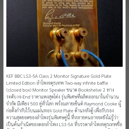
KEF BBC LS3-5A Class 2 Monitor Signature Gold Plate
Limited Edition ลำโพงจตุรเทพ Two-way infinite baffle
(closed box) Monitor Speaker ขนาด Bookshelve 2 ทาง
ระดับ Hi-End ราคาแพงสุดโต่ง รุ่นพิเศษที่ผลิตออกมาในจำนวน
จำกัด มีเพียง 500 คู่ทั่วโลก พร้อมลายเซ็นต์ Raymond Cooke ผู้
ก่อตั้งกำกับไว้บนแผ่นทอง Gold Plate ด้านหลังตู้ เพื่อรับรอง
ความสุดยอดของลำโพงรุ่นพิเศษคู่นี้ ที่หลายคนอาจจะยังไม่รู้ว่า
เป็นต้นกำเนิดของดอกลำโพง LS3-5A ที่บรรดาลำโพงจตุรเทพชื่อ