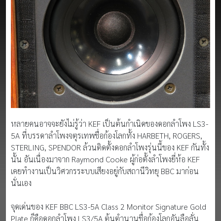
หลายคนอาจจะยังไม่รู้ว่า KEF เป็นต้นกำเนิดของดอกลำโพง LS3-
5A ที่บรรดาลำโพงจตุรเทพชื่อก้องโลกทั้ง HARBETH, ROGERS,
STERLING, SPENDOR ล้วนติดตั้งดอกลำโพงรุ่นนี้ของ KEF กันทั้ง
นั้น อันเนื่องมาจาก Raymond Cooke ผู้ก่อตั้งลำโพงยี่ห้อ KEF
เคยทำงานเป็นวิศวกรระบบเสียงอยู่กับสถานีวิทยุ BBC มาก่อน
นั่นเอง
จุดเด่นของ KEF BBC LS3-5A Class 2 Monitor Signature Gold
Plate ก็คือดอกลำโพง LS3/5A ต้นตำนานชื่อก้องโลกอันลือลั่น