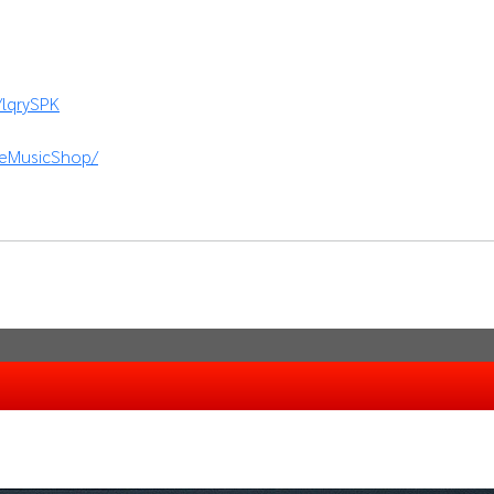
e/lqrySPK
veMusicShop/