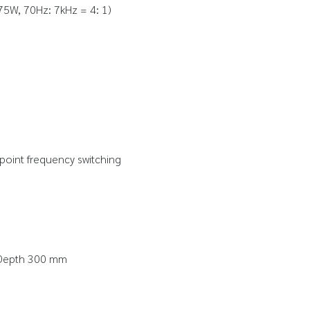
75W, 70Hz: 7kHz = 4: 1)
point frequency switching
x Depth 300 mm