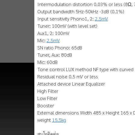
Intermodulation distortion 0.03% or less (8Ω, 
Output bandwidth 5Hz-50kHz -3dB (0.1%)
Input sensitivity Phono1, 2:
2.5mV
Tuner: 100mV (with level set)
Aux1, 2: 100mV
Mic:
2.5mV
SN ratio Phono: 65dB
Tuner, Aux: 80dB
Mic: 60dB
Tone control LUX method NF type with curved 
Residual noise 0.5 mV or less
Attached device Linear Equalizer
High Filter
Low Filter
Booster
External dimensions Width 485 x Height 165 
weight
15.5kg
สนใจติดต่อ