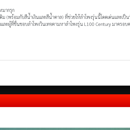
งหมากรุก
ดิม (พร้อมกับสีน้ำเงินและสีน้ำตาล) ที่ช่วยให้ลำโพงรุ่นนี้โดดเด่นและเป็
มและผู้ที่ชื่นชอบลำโพงวินเทจตามหาลำโพงรุ่น L100 Century มาครอบ